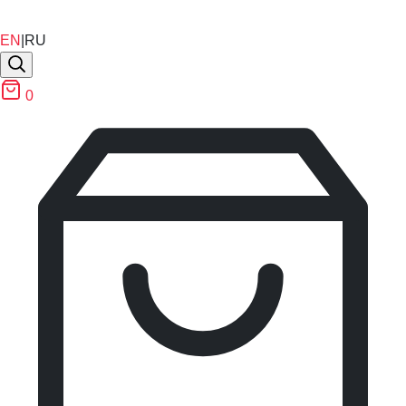
EN
|
RU
0