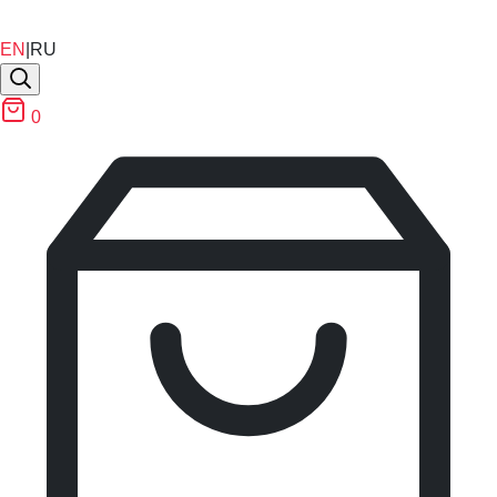
EN
|
RU
0