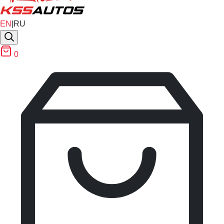
EN
|
RU
0