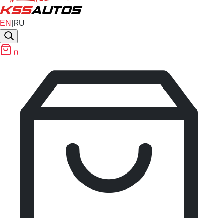
EN
|
RU
0