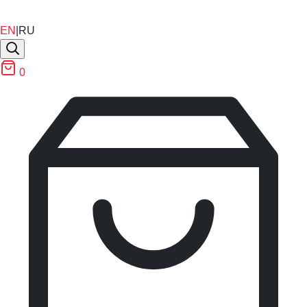
EN
|
RU
0