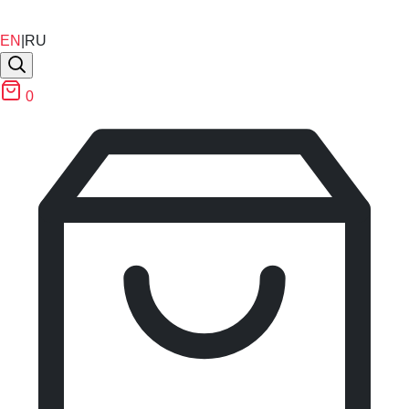
EN
|
RU
0