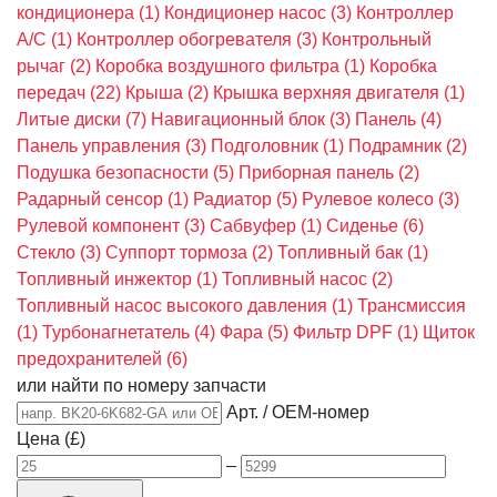
кондиционера
(1)
Кондиционер насос
(3)
Контроллер
A/C
(1)
Контроллер обогревателя
(3)
Контрольный
рычаг
(2)
Коробка воздушного фильтра
(1)
Коробка
передач
(22)
Крыша
(2)
Крышка верхняя двигателя
(1)
Литые диски
(7)
Навигационный блок
(3)
Панель
(4)
Панель управления
(3)
Подголовник
(1)
Подрамник
(2)
Подушка безопасности
(5)
Приборная панель
(2)
Радарный сенсор
(1)
Радиатор
(5)
Рулевое колесо
(3)
Рулевой компонент
(3)
Сабвуфер
(1)
Сиденье
(6)
Стекло
(3)
Суппорт тормоза
(2)
Топливный бак
(1)
Топливный инжектор
(1)
Топливный насос
(2)
Топливный насос высокого давления
(1)
Трансмиссия
(1)
Турбонагнетатель
(4)
Фара
(5)
Фильтр DPF
(1)
Щиток
предохранителей
(6)
или найти по номеру запчасти
Арт. / OEM-номер
Цена (£)
–