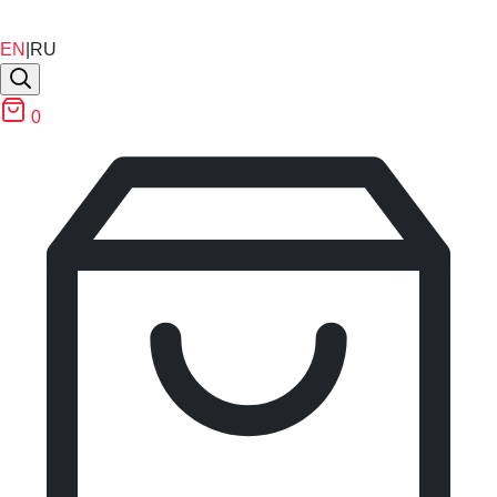
EN
|
RU
0