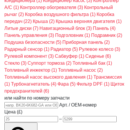
кондиционера
(1)
Кондиционер насос
(3)
Контроллер
A/C
(1)
Контроллер обогревателя
(3)
Контрольный
рычаг
(2)
Коробка воздушного фильтра
(1)
Коробка
передач
(22)
Крыша
(2)
Крышка верхняя двигателя
(1)
Литые диски
(7)
Навигационный блок
(3)
Панель
(4)
Панель управления
(3)
Подголовник
(1)
Подрамник
(2)
Подушка безопасности
(5)
Приборная панель
(2)
Радарный сенсор
(1)
Радиатор
(5)
Рулевое колесо
(3)
Рулевой компонент
(3)
Сабвуфер
(1)
Сиденье
(6)
Стекло
(3)
Суппорт тормоза
(2)
Топливный бак
(1)
Топливный инжектор
(1)
Топливный насос
(2)
Топливный насос высокого давления
(1)
Трансмиссия
(1)
Турбонагнетатель
(4)
Фара
(5)
Фильтр DPF
(1)
Щиток
предохранителей
(6)
или найти по номеру запчасти
Арт. / OEM-номер
Цена (£)
–