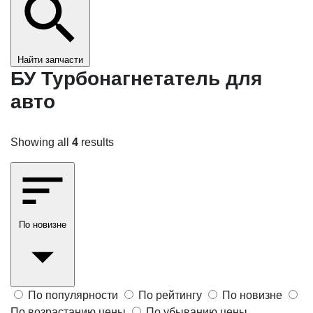
Найти запчасти
БУ Турбонагнетатель для
авто
Showing all
4
results
По новизне
По популярности
По рейтингу
По новизне
По возрастанию цены
По убыванию цены