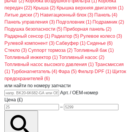
рычаг
(2)
Коробка воздушного фильтра
(1)
Коробка
передач
(22)
Крыша
(2)
Крышка верхняя двигателя
(1)
Литые диски
(7)
Навигационный блок
(3)
Панель
(4)
Панель управления
(3)
Подголовник
(1)
Подрамник
(2)
Подушка безопасности
(5)
Приборная панель
(2)
Радарный сенсор
(1)
Радиатор
(5)
Рулевое колесо
(3)
Рулевой компонент
(3)
Сабвуфер
(1)
Сиденье
(6)
Стекло
(3)
Суппорт тормоза
(2)
Топливный бак
(1)
Топливный инжектор
(1)
Топливный насос
(2)
Топливный насос высокого давления
(1)
Трансмиссия
(1)
Турбонагнетатель
(4)
Фара
(5)
Фильтр DPF
(1)
Щиток
предохранителей
(6)
или найти по номеру запчасти
Арт. / OEM-номер
Цена (£)
–