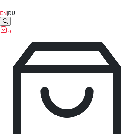
EN
|
RU
0